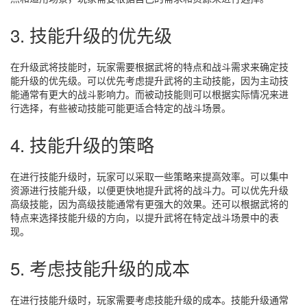
3. 技能升级的优先级
在升级武将技能时，玩家需要根据武将的特点和战斗需求来确定技
能升级的优先级。可以优先考虑提升武将的主动技能，因为主动技
能通常有更大的战斗影响力。而被动技能则可以根据实际情况来进
行选择，有些被动技能可能更适合特定的战斗场景。
4. 技能升级的策略
在进行技能升级时，玩家可以采取一些策略来提高效率。可以集中
资源进行技能升级，以便更快地提升武将的战斗力。可以优先升级
高级技能，因为高级技能通常有更强大的效果。还可以根据武将的
特点来选择技能升级的方向，以提升武将在特定战斗场景中的表
现。
5. 考虑技能升级的成本
在进行技能升级时，玩家需要考虑技能升级的成本。技能升级通常