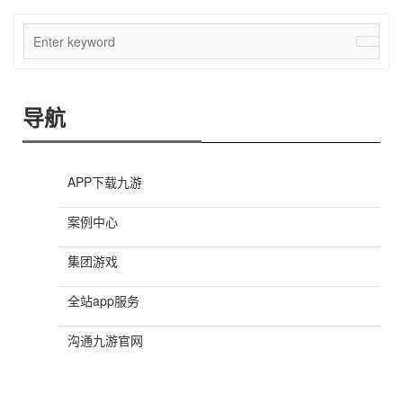
导航
APP下载九游
案例中心
集团游戏
全站app服务
沟通九游官网