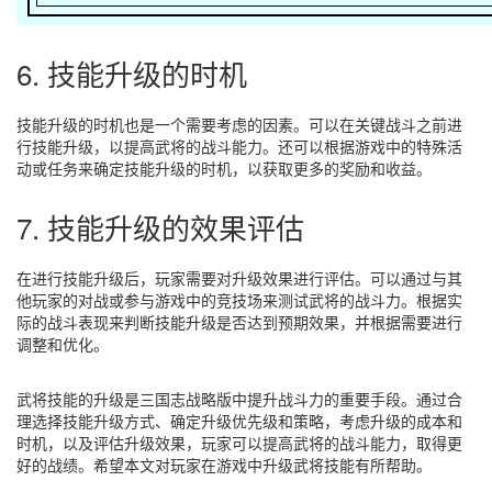
6. 技能升级的时机
技能升级的时机也是一个需要考虑的因素。可以在关键战斗之前进
行技能升级，以提高武将的战斗能力。还可以根据游戏中的特殊活
动或任务来确定技能升级的时机，以获取更多的奖励和收益。
7. 技能升级的效果评估
在进行技能升级后，玩家需要对升级效果进行评估。可以通过与其
他玩家的对战或参与游戏中的竞技场来测试武将的战斗力。根据实
际的战斗表现来判断技能升级是否达到预期效果，并根据需要进行
调整和优化。
武将技能的升级是三国志战略版中提升战斗力的重要手段。通过合
理选择技能升级方式、确定升级优先级和策略，考虑升级的成本和
时机，以及评估升级效果，玩家可以提高武将的战斗能力，取得更
好的战绩。希望本文对玩家在游戏中升级武将技能有所帮助。