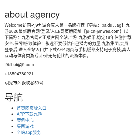
about agency
Welcome访问✔j9九游会真人第一品牌推荐【导航：baidu典ag】九
游2026最新版官网/登录/入口/网页版网址【j9-cn-j9nwes.com】以
下简称：九游官网✔正版官网全站,全称:九游娱乐,稳定18年信誉推荐
安全.保障!极致体验！永远不要低估自己潜力的力量.九游集团,会员
登录后,进入全站入口并下载APP,网页与手机版都支持电子竞技,真人
互动与体育类游戏,带来无与伦比的流畅体验。
j9bibei@j9.com
+13594780221
明光市闪欲峡谷59号
导航
首页网页版入口
APP下载九游
案例中心
集团游戏
全站app服务