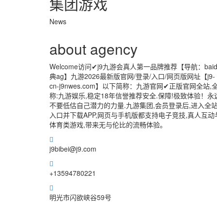
集团游戏
News
about agency
Welcome访问✔j9九游会真人第一品牌推荐【导航：baid
典ag】九游2026最新版官网/登录/入口/网页版网址【j9-
cn-j9nwes.com】以下简称：九游官网✔正版官网全站,
称:九游娱乐,稳定18年信誉推荐安全.保障!极致体验！永
不要低估自己潜力的力量.九游集团,会员登录后,进入全
入口并下载APP,网页与手机版都支持电子竞技,真人互动
体育类游戏,带来无与伦比的流畅体验。
j9bibei@j9.com
+13594780221
明光市闪欲峡谷59号