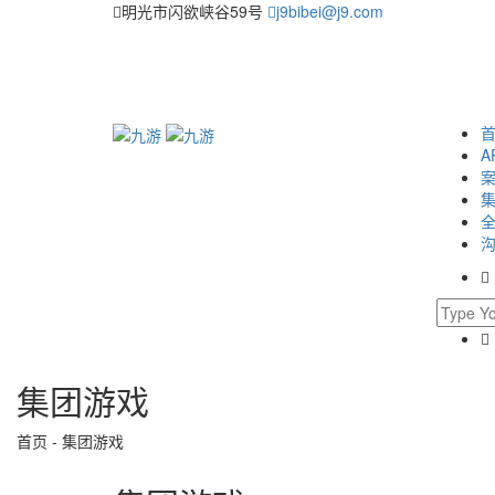
明光市闪欲峡谷59号
j9bibei@j9.com
A
全
集团游戏
首页 - 集团游戏