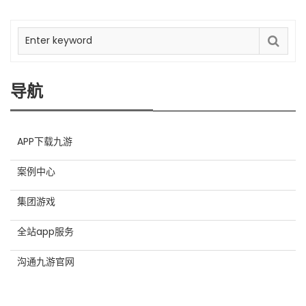
导航
APP下载九游
案例中心
集团游戏
全站app服务
沟通九游官网