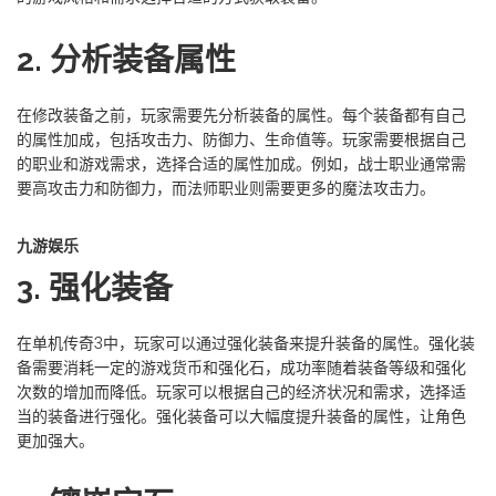
2. 分析装备属性
在修改装备之前，玩家需要先分析装备的属性。每个装备都有自己
的属性加成，包括攻击力、防御力、生命值等。玩家需要根据自己
的职业和游戏需求，选择合适的属性加成。例如，战士职业通常需
要高攻击力和防御力，而法师职业则需要更多的魔法攻击力。
九游娱乐
3. 强化装备
在单机传奇3中，玩家可以通过强化装备来提升装备的属性。强化装
备需要消耗一定的游戏货币和强化石，成功率随着装备等级和强化
次数的增加而降低。玩家可以根据自己的经济状况和需求，选择适
当的装备进行强化。强化装备可以大幅度提升装备的属性，让角色
更加强大。