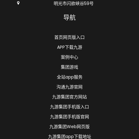
明光市闪欲峡谷59号
导航
首页网页版入口
APP下载九游
案例中心
集团游戏
全站app服务
沟通九游官网
九游集团官方网站
九游集团手机版入口
九游集团手机版官网
九游集团Web网页版
九游集团app下载地址