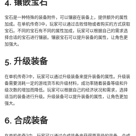
4. 镶嵌宝石
宝石是一种特殊的装备附件，可以镶嵌在装备上，提供额外的属性
加成。在单机传奇3中，玩家可以通过击败怪物或者购买的方式获取
宝石。不同的宝石有不同的属性加成，玩家可以根据自己的需求选
择合适的宝石进行镶嵌。镶嵌宝石可以提升装备的属性，让角色更
加强大。
5. 升级装备
在单机传奇3中，玩家可以通过升级装备来提升装备的属性。升级装
备需要消耗一定的游戏货币和升级材料，成功率随着装备等级和升
级次数的增加而降低。玩家可以根据自己的经济状况和需求，选择
适当的装备进行升级。升级装备可以提升装备的属性，让角色更加
强大。
6. 合成装备
在单机传奇3中，玩家可以通过合成装备来获得更高级的装备。合成