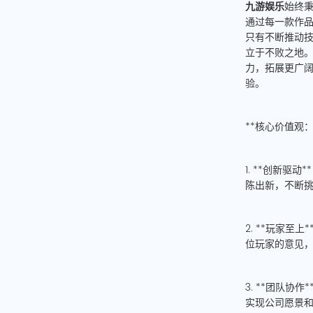
九游娱乐
始终秉
通过每一款作
只有不断推动
立于不败之地
力，拓展更广
验。
**核心价值观：
1. **创新驱
陈出新，不断
2. **玩家
位玩家的意见
3. **团队
实现公司愿景