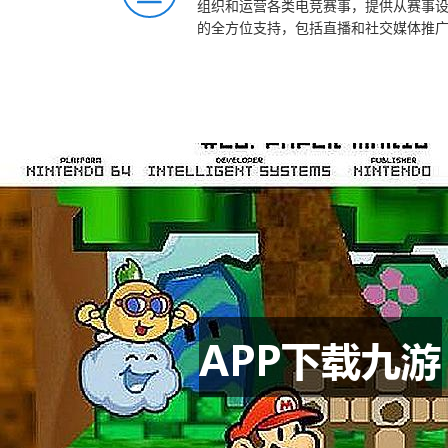
组织和运营各类电竞赛事，提供从赛事
的全方位支持，包括直播和社交媒体推