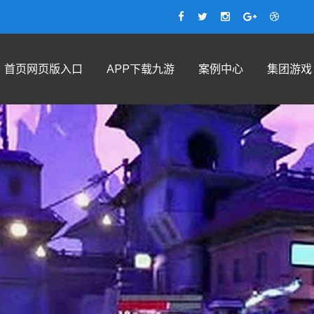
首页网页版入口
APP下载九游
案例中心
集团游戏