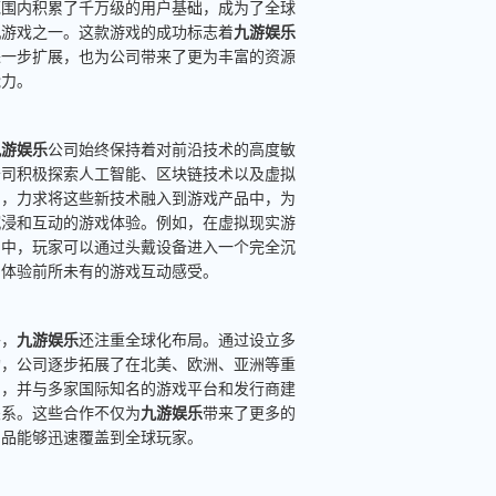
范围内积累了千万级的用户基础，成为了全球
机游戏之一。这款游戏的成功标志着
九游娱乐
进一步扩展，也为公司带来了更为丰富的资源
能力。
九游娱乐
公司始终保持着对前沿技术的高度敏
公司积极探索人工智能、区块链技术以及虚拟
用，力求将这些新技术融入到游戏产品中，为
沉浸和互动的游戏体验。例如，在虚拟现实游
》中，玩家可以通过头戴设备进入一个完全沉
，体验前所未有的游戏互动感受。
外，
九游娱乐
还注重全球化布局。通过设立多
构，公司逐步拓展了在北美、欧洲、亚洲等重
力，并与多家国际知名的游戏平台和发行商建
关系。这些合作不仅为
九游娱乐
带来了更多的
产品能够迅速覆盖到全球玩家。