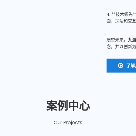
4. **技术
面、玩法和交
展望未来，
九
念，并以创新
了解
案例中心
Our Projects